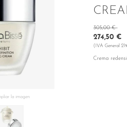
CRE
305,00 €
274,50 €
(IVA General 21%
Crema redensi
pliar la imagen