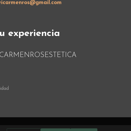
ricarmenros@gmail.com
u experiencia
on #MCARMENROSESTETICA
cidad