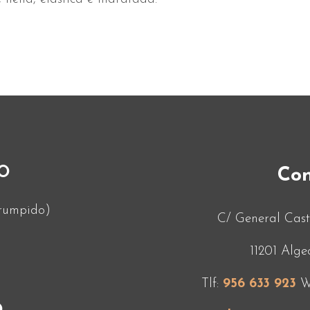
O
Con
rrumpido)
C/ General Cast
11201 Alge
Tlf:
956 633 923
W