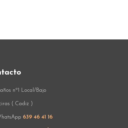
tacto
años nº1 Local/Bajo
ciras ( Cadiz )
hatsApp
639 46 41 16