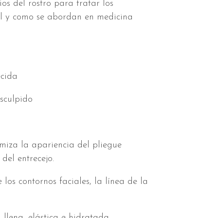
ios del rostro para tratar los
al y como se abordan en medicina
ecida
sculpido
miza la apariencia del pliegue
 del entrecejo.
os contornos faciales, la línea de la
lena, elástica e hidratada.