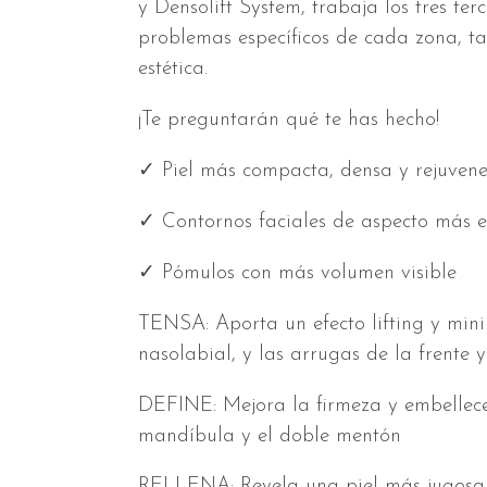
y Densolift System, trabaja los tres terc
problemas específicos de cada zona, t
estética.
¡Te preguntarán qué te has hecho!
✓ Piel más compacta, densa y rejuven
✓ Contornos faciales de aspecto más e
✓ Pómulos con más volumen visible
TENSA: Aporta un efecto lifting y mini
nasolabial, y las arrugas de la frente y
DEFINE: Mejora la firmeza y embellece l
mandíbula y el doble mentón
RELLENA: Revela una piel más jugosa, l