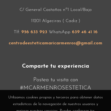
C/ General Castaños nº1 Local/Bajo
11201 Algeciras ( Cadiz )
Tlf:
956 633 923
WhatsApp
639 46 41 16
centrodeesteticamaricarmenros@gmail.com
Comparte tu experiencia
Postea tu visita con
#MCARMENROSESTETICA
Utilizamos cookies propias y terceros para obtener datos
estadísticos de la navegación de nuestros usuarios y
mejorar nuestros servicios. Puedes configurar tus