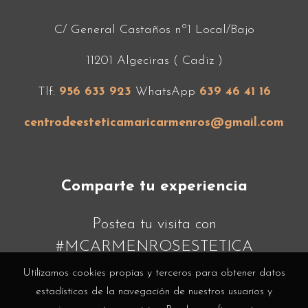
C/ General Castaños nº1 Local/Bajo
11201 Algeciras ( Cadiz )
Tlf:
956 633 923
WhatsApp
639 46 41 16
centrodeesteticamaricarmenros@gmail.com
Comparte tu experiencia
Postea tu visita con
#MCARMENROSESTETICA
Utilizamos cookies propias y terceros para obtener datos
estadísticos de la navegación de nuestros usuarios y