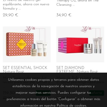
Therapy O2, ahora en The
equilibrante, ahora con nueva
Cleansing ...
fórmula y ...
29,90 €
34,90 €
SET ESSENTIAL SHOCK
SET DIAMOND
Natura Bissé
EXTREME. Natura Bissé
Menú Superreafirmante: La
Menú de Belleza Inteligente:
Utilizamos cookies propias y terceros para obtener datos
receta para una piel nutrida y
El cóctel pro-longevidad para
estadísticos de la navegación de nuestros usuarios y
...
una ...
mejorar nuestros servicios. Puedes configurar tus
159,30 €
280,80 €
oferta
oferta
177,00 €
312,00 €
preferencias a través del botón “Configurar” o obtener más
información en nuestra
Política de cookies
.