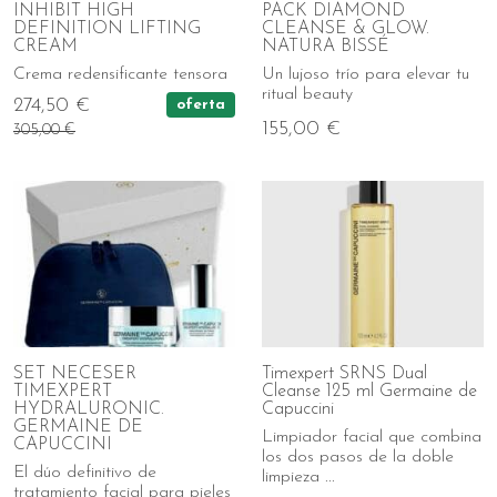
INHIBIT HIGH
PACK DIAMOND
DEFINITION LIFTING
CLEANSE & GLOW.
CREAM
NATURA BISSÉ
Crema redensificante tensora
Un lujoso trío para elevar tu
ritual beauty
274,50 €
oferta
155,00 €
305,00 €
SET NECESER
Timexpert SRNS Dual
TIMEXPERT
Cleanse 125 ml Germaine de
HYDRALURONIC.
Capuccini
GERMAINE DE
Limpiador facial que combina
CAPUCCINI
los dos pasos de la doble
El dúo definitivo de
limpieza ...
tratamiento facial para pieles