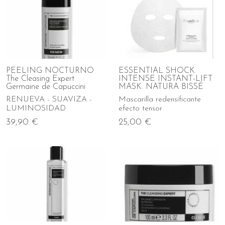
PEELING NOCTURNO
ESSENTIAL SHOCK
The Cleasing Expert
INTENSE INSTANT-LIFT
Germaine de Capuccini
MASK. NATURA BISSÉ
RENUEVA - SUAVIZA -
Mascarilla redensificante
LUMINOSIDAD
efecto tensor
39,90 €
25,00 €